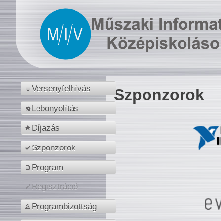
Versenyfelhívás
Szponzorok
Lebonyolítás
Díjazás
Szponzorok
Program
Regisztráció
Programbizottság