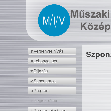
Versenyfelhívás
Szpon
Lebonyolítás
Díjazás
Szponzorok
Program
Regisztráció
Programbizottság