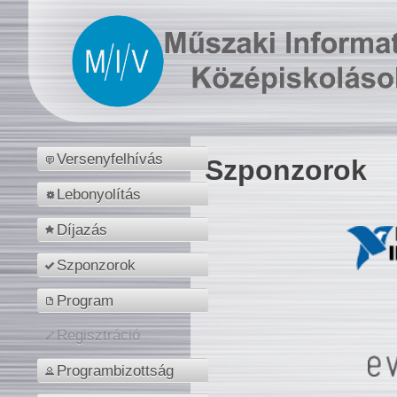
Versenyfelhívás
Szponzorok
Lebonyolítás
Díjazás
Szponzorok
Program
Regisztráció
Programbizottság