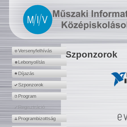
Versenyfelhívás
Szponzorok
Lebonyolítás
Díjazás
Szponzorok
Program
Regisztráció
Programbizottság