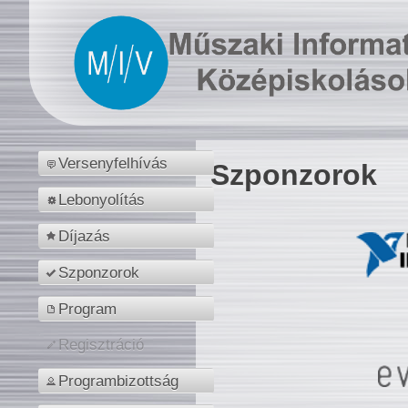
Versenyfelhívás
Szponzorok
Lebonyolítás
Díjazás
Szponzorok
Program
Regisztráció
Programbizottság