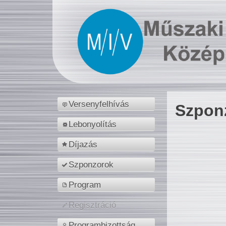
Versenyfelhívás
Szpon
Lebonyolítás
Díjazás
Szponzorok
Program
Regisztráció
Programbizottság