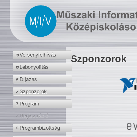
Versenyfelhívás
Szponzorok
Lebonyolítás
Díjazás
Szponzorok
Program
Regisztráció
Programbizottság