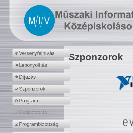
Versenyfelhívás
Szponzorok
Lebonyolítás
Díjazás
Szponzorok
Program
Regisztráció
Programbizottság