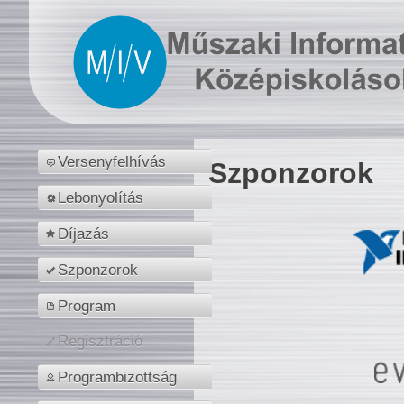
Versenyfelhívás
Szponzorok
Lebonyolítás
Díjazás
Szponzorok
Program
Regisztráció
Programbizottság