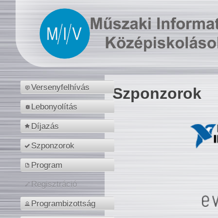
Versenyfelhívás
Szponzorok
Lebonyolítás
Díjazás
Szponzorok
Program
Regisztráció
Programbizottság