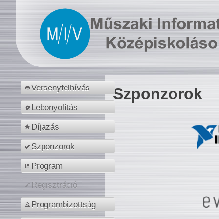
Versenyfelhívás
Szponzorok
Lebonyolítás
Díjazás
Szponzorok
Program
Regisztráció
Programbizottság