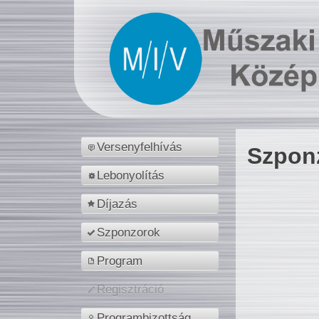
Versenyfelhívás
Szpon
Lebonyolítás
Díjazás
Szponzorok
Program
Regisztráció
Programbizottság