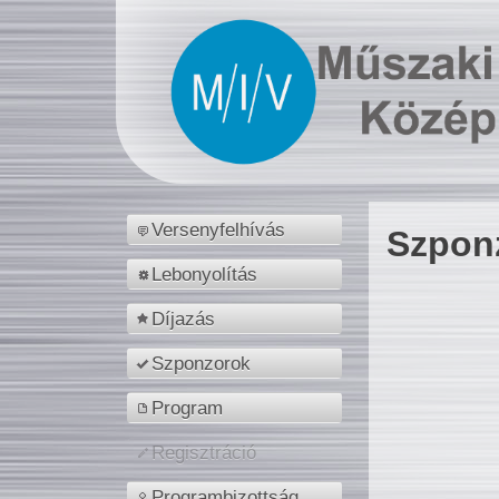
Versenyfelhívás
Szpon
Lebonyolítás
Díjazás
Szponzorok
Program
Regisztráció
Programbizottság