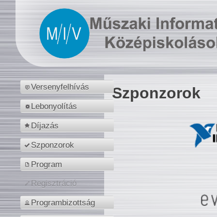
Versenyfelhívás
Szponzorok
Lebonyolítás
Díjazás
Szponzorok
Program
Regisztráció
Programbizottság