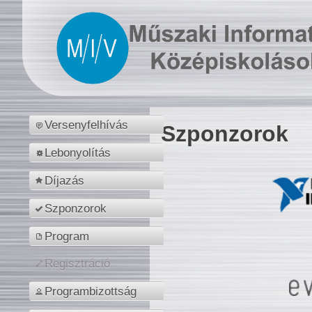
Versenyfelhívás
Szponzorok
Lebonyolítás
Díjazás
Szponzorok
Program
Regisztráció
Programbizottság