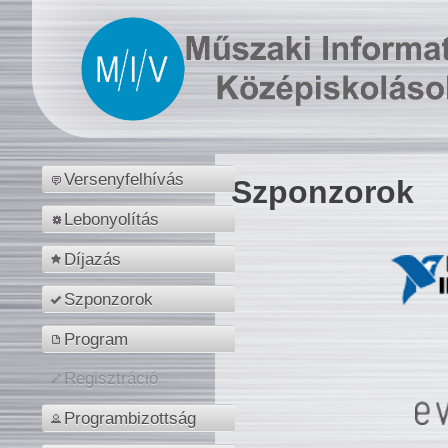
Versenyfelhívás
Szponzorok
Lebonyolítás
Díjazás
Szponzorok
Program
Regisztráció
Programbizottság