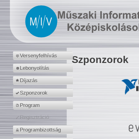
Versenyfelhívás
Szponzorok
Lebonyolítás
Díjazás
Szponzorok
Program
Regisztráció
Programbizottság