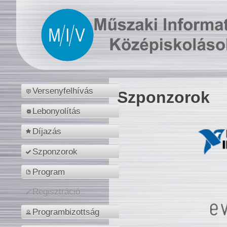
Versenyfelhívás
Szponzorok
Lebonyolítás
Díjazás
Szponzorok
Program
Regisztráció
Programbizottság