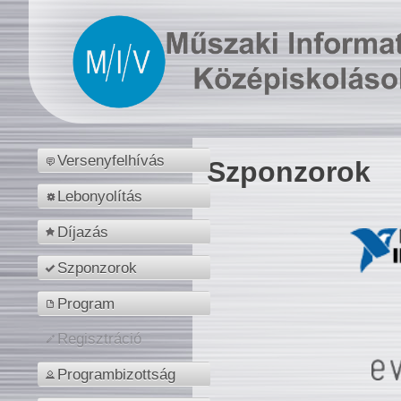
Versenyfelhívás
Szponzorok
Lebonyolítás
Díjazás
Szponzorok
Program
Regisztráció
Programbizottság