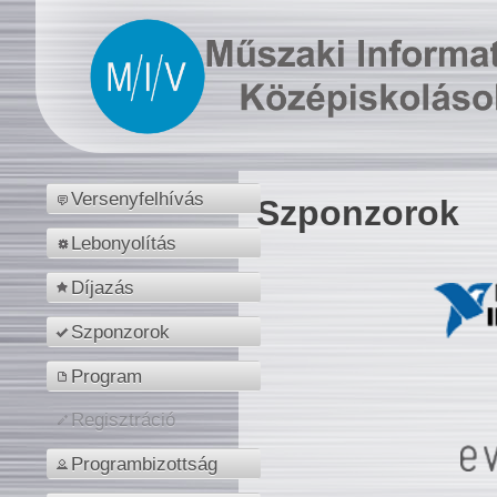
Versenyfelhívás
Szponzorok
Lebonyolítás
Díjazás
Szponzorok
Program
Regisztráció
Programbizottság