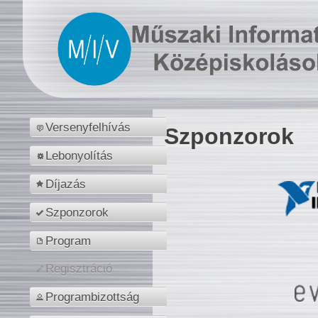
Versenyfelhívás
Szponzorok
Lebonyolítás
Díjazás
Szponzorok
Program
Regisztráció
Programbizottság