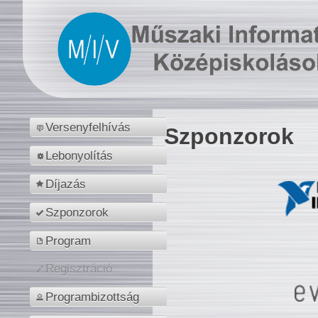
Versenyfelhívás
Szponzorok
Lebonyolítás
Díjazás
Szponzorok
Program
Regisztráció
Programbizottság