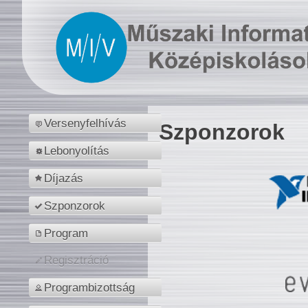
Versenyfelhívás
Szponzorok
Lebonyolítás
Díjazás
Szponzorok
Program
Regisztráció
Programbizottság