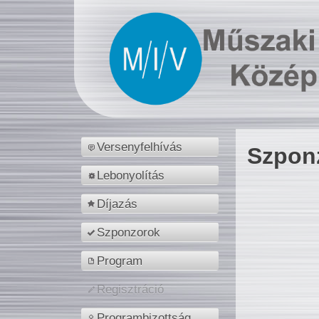
Versenyfelhívás
Szpon
Lebonyolítás
Díjazás
Szponzorok
Program
Regisztráció
Programbizottság