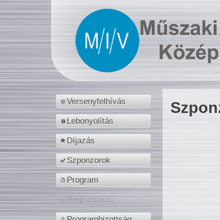
Versenyfelhívás
Szpon
Lebonyolítás
Díjazás
Szponzorok
Program
Regisztráció
Programbizottság