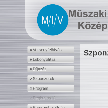
Versenyfelhívás
Szpon
Lebonyolítás
Díjazás
Szponzorok
Program
Regisztráció
Programbizottság