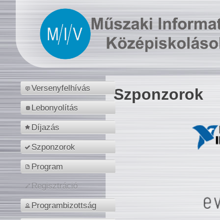
Versenyfelhívás
Szponzorok
Lebonyolítás
Díjazás
Szponzorok
Program
Regisztráció
Programbizottság