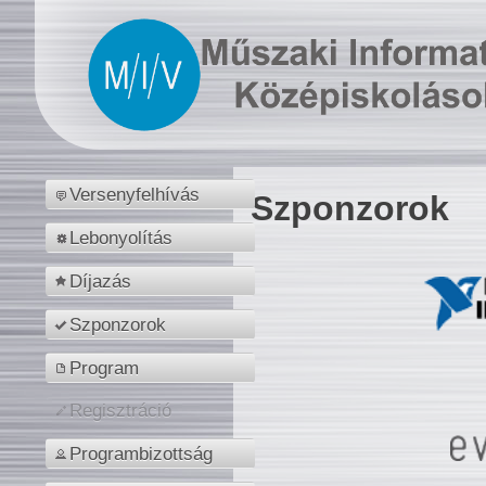
Versenyfelhívás
Szponzorok
Lebonyolítás
Díjazás
Szponzorok
Program
Regisztráció
Programbizottság