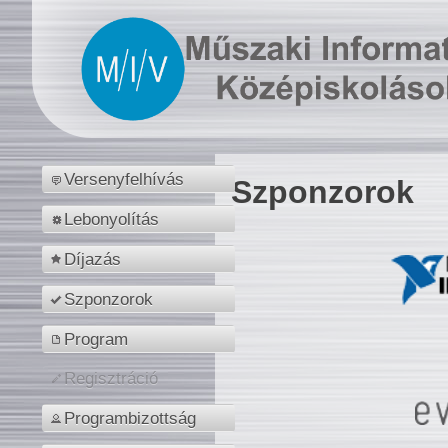
Versenyfelhívás
Szponzorok
Lebonyolítás
Díjazás
Szponzorok
Program
Regisztráció
Programbizottság