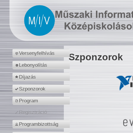
Versenyfelhívás
Szponzorok
Lebonyolítás
Díjazás
Szponzorok
Program
Regisztráció
Programbizottság