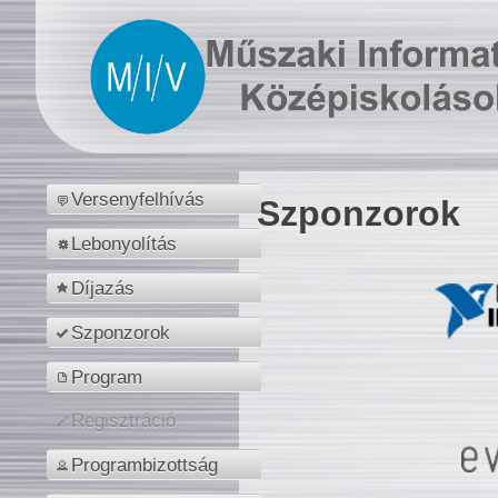
Versenyfelhívás
Szponzorok
Lebonyolítás
Díjazás
Szponzorok
Program
Regisztráció
Programbizottság