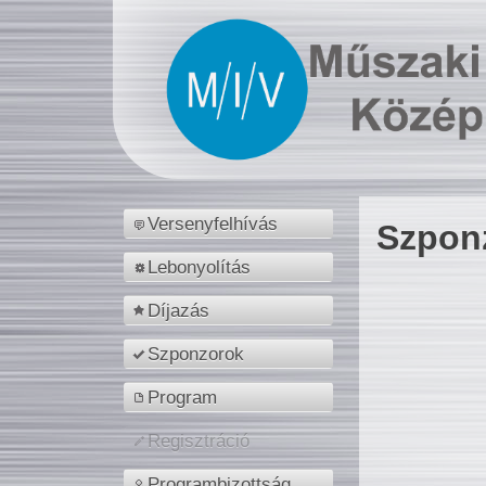
Versenyfelhívás
Szpon
Lebonyolítás
Díjazás
Szponzorok
Program
Regisztráció
Programbizottság