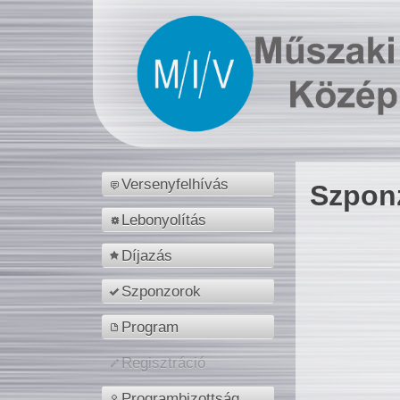
Versenyfelhívás
Szpon
Lebonyolítás
Díjazás
Szponzorok
Program
Regisztráció
Programbizottság