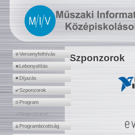
Versenyfelhívás
Szponzorok
Lebonyolítás
Díjazás
Szponzorok
Program
Regisztráció
Programbizottság