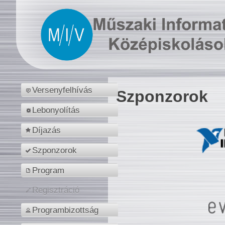
Versenyfelhívás
Szponzorok
Lebonyolítás
Díjazás
Szponzorok
Program
Regisztráció
Programbizottság