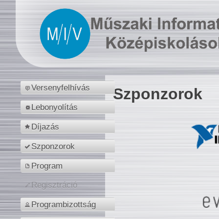
Versenyfelhívás
Szponzorok
Lebonyolítás
Díjazás
Szponzorok
Program
Regisztráció
Programbizottság