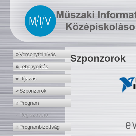
Versenyfelhívás
Szponzorok
Lebonyolítás
Díjazás
Szponzorok
Program
Regisztráció
Programbizottság