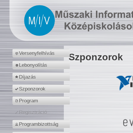
Versenyfelhívás
Szponzorok
Lebonyolítás
Díjazás
Szponzorok
Program
Regisztráció
Programbizottság