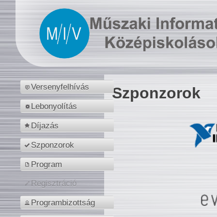
Versenyfelhívás
Szponzorok
Lebonyolítás
Díjazás
Szponzorok
Program
Regisztráció
Programbizottság