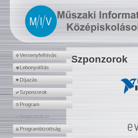
Versenyfelhívás
Szponzorok
Lebonyolítás
Díjazás
Szponzorok
Program
Regisztráció
Programbizottság