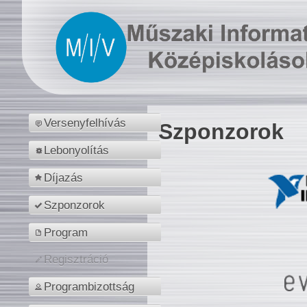
Versenyfelhívás
Szponzorok
Lebonyolítás
Díjazás
Szponzorok
Program
Regisztráció
Programbizottság