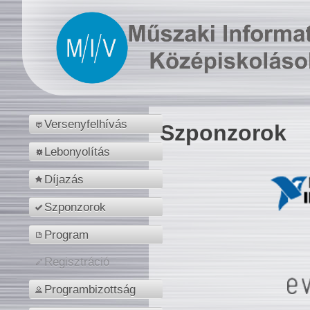
Versenyfelhívás
Szponzorok
Lebonyolítás
Díjazás
Szponzorok
Program
Regisztráció
Programbizottság