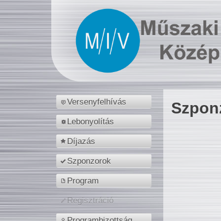
Versenyfelhívás
Szpon
Lebonyolítás
Díjazás
Szponzorok
Program
Regisztráció
Programbizottság