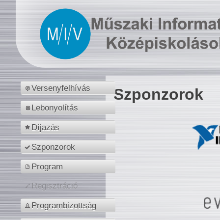
Versenyfelhívás
Szponzorok
Lebonyolítás
Díjazás
Szponzorok
Program
Regisztráció
Programbizottság