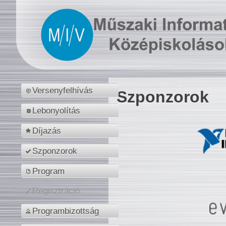
Versenyfelhívás
Szponzorok
Lebonyolítás
Díjazás
Szponzorok
Program
Regisztráció
Programbizottság