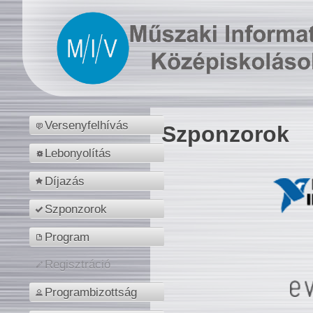
Versenyfelhívás
Szponzorok
Lebonyolítás
Díjazás
Szponzorok
Program
Regisztráció
Programbizottság