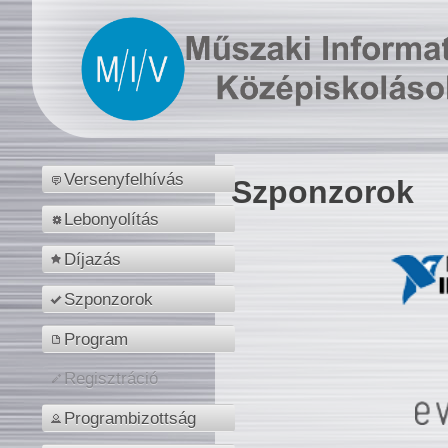
Versenyfelhívás
Szponzorok
Lebonyolítás
Díjazás
Szponzorok
Program
Regisztráció
Programbizottság