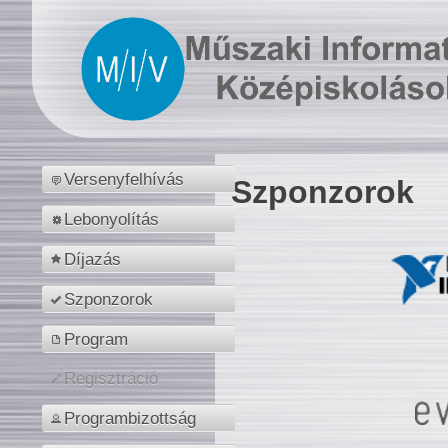
Versenyfelhívás
Szponzorok
Lebonyolítás
Díjazás
Szponzorok
Program
Regisztráció
Programbizottság