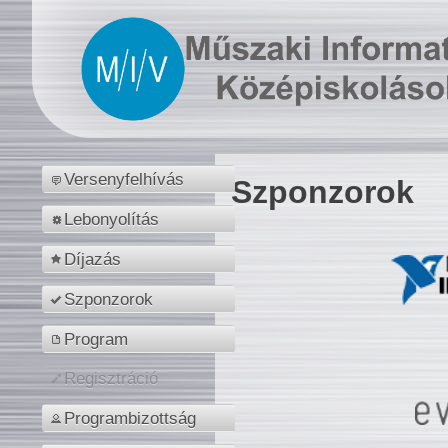
Versenyfelhívás
Szponzorok
Lebonyolítás
Díjazás
Szponzorok
Program
Regisztráció
Programbizottság