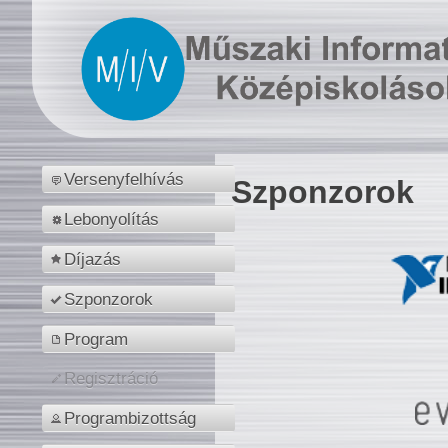
Versenyfelhívás
Szponzorok
Lebonyolítás
Díjazás
Szponzorok
Program
Regisztráció
Programbizottság